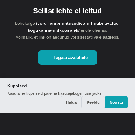
Sellist lehte ei leitud
Lehekülge
/voru-huubi-uritused/voru-huubi-avatud-
kogukonna-uldkoosolek/
ei ole olemas.
Võimalik, et link on aegunud või sisestati vale aadress.
← Tagasi avalehele
Küpsised
Kasutame küpsiseid parema kasutajakogemuse jaoks.
Halda
Keeldu
Nõustu