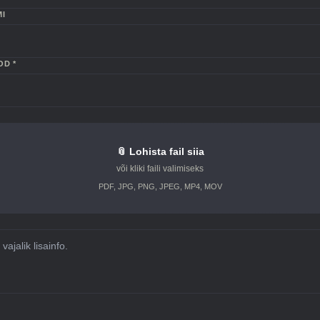
MI
OD *
📎
Lohista fail siia
või kliki faili valimiseks
PDF, JPG, PNG, JPEG, MP4, MOV