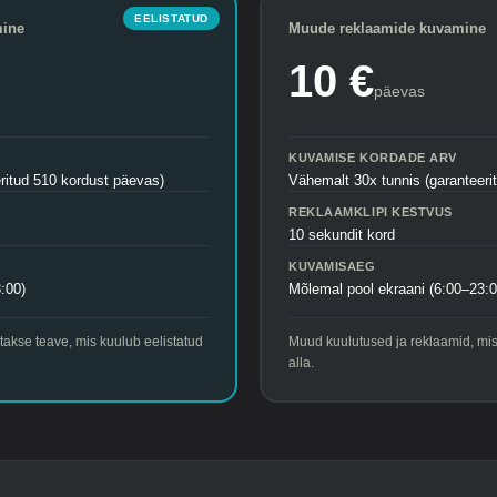
EELISTATUD
mine
Muude reklaamide kuvamine
10 €
päevas
KUVAMISE KORDADE ARV
ritud 510 kordust päevas)
Vähemalt 30x tunnis (garanteeri
REKLAAMKLIPI KESTVUS
10 sekundit kord
KUVAMISAEG
:00)
Mõlemal pool ekraani (6:00–23:0
atakse teave, mis kuulub eelistatud
Muud kuulutused ja reklaamid, mis 
alla.