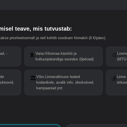
misel teave, mis tutvustab:
kse prioriteetsemalt ja neil kehtib soodsam hinnakiri (6 €/päev).
ad, -
Vana-Võromaa käsitöö ja
Loome
🧵
🎨
kultuuripärandiga seonduv (õpitoad)
(MTÜ-
ele
Võru Linnavalitsuse teated
Linna 
🏛️
💰
uhoovid,
kodanikele, avalik info, üleskutsed,
üritu
kampaaniad jmt