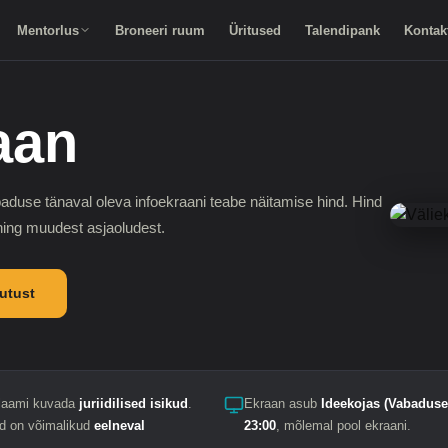
Mentorlus
Broneeri ruum
Üritused
Talendipank
Kontak
aan
aduse tänaval oleva infoekraani teabe näitamise hind. Hind
 ning muudest asjaoludest.
utust
klaami kuvada
juriidilised isikud
.
Ekraan asub
Ideekojas (Vabaduse
d on võimalikud
eelneval
23:00
, mõlemal pool ekraani.