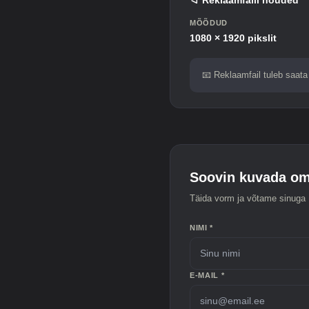
📁 Reklaamfaili nõuded
MÕÕDUD
1080 × 1920 pikslit
📧 Reklaamfail tuleb saata 
Soovin kuvada om
Täida vorm ja võtame sinuga 
NIMI *
E-MAIL *