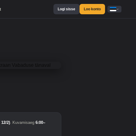
t
Logi sisse
Loo konto
 12/2)
. Kuvamisaeg
6:00–