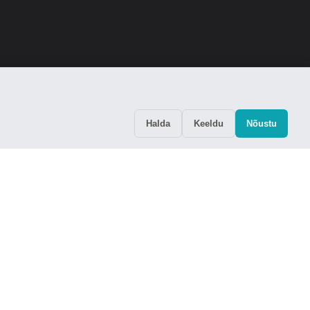
Halda
Keeldu
Nõustu
itu Võru HUUBI uudiskirjaga