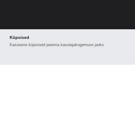
Küpsised
Kasutame küpsiseid parema kasutajakogemuse jaoks.
Võta meiega ühendust