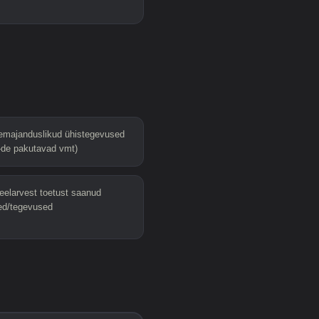
majanduslikud ühistegevused
de pakutavad vmt)
eelarvest toetust saanud
sed/tegevused