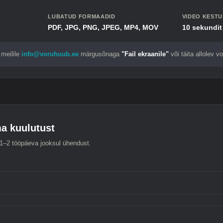
LUBATUD FORMAADID
VIDEO KESTU
PDF, JPG, PNG, JPEG, MP4, MOV
10 sekundit
meilile
info@voruhuub.ee
märgusõnaga
"Fail ekraanile"
või täita allolev v
a kuulutust
1–2 tööpäeva jooksul ühendust.