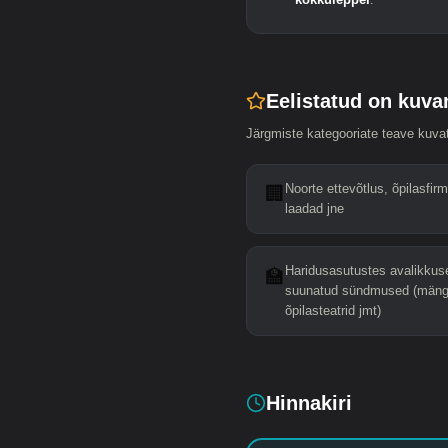
Eelistatud on kuva
Järgmiste kategooriate teave kuvata
Noorte ettevõtlus, õpilasfirm
🏢
laadad jne
Haridusasutustes avalikkus
🏫
suunatud sündmused (mäng
õpilasteatrid jmt)
Hinnakiri