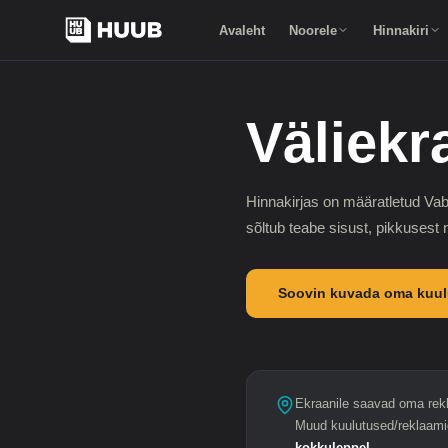
Avaleht
Noorele
Hinnakiri
Väliekr
Hinnakirjas on määratletud Vab
sõltub teabe sisust, pikkusest
Soovin kuvada oma kuul
Ekraanile saavad oma re
Muud kuulutused/reklaami
kokkuleppel
.