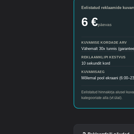
Eelistatud reklaamide kuva
6 €
päevas
KUVAMISE KORDADE ARV
Vähemalt 30x tunnis (garantee
REKLAAMKLIPI KESTVUS
10 sekundit kord
KUVAMISAEG
Mõlemal pool ekraani (6:00–23
Eelistatud hinnakirja alusel kuv
kategooriate alla (vt ülal).