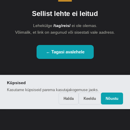
Sellist lehte ei leitud
Lehekülge
/tag/reis/
ei ole olemas.
Võimalik, et link on aegunud või sisestati vale aadress.
← Tagasi avalehele
Küpsised
Kasutame küpsiseid parema kasutajakogemuse jaoks.
Halda
Keeldu
Nõustu