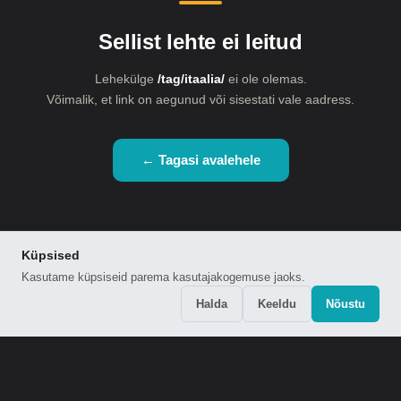
Sellist lehte ei leitud
Lehekülge
/tag/itaalia/
ei ole olemas.
Võimalik, et link on aegunud või sisestati vale aadress.
← Tagasi avalehele
Küpsised
Kasutame küpsiseid parema kasutajakogemuse jaoks.
Halda
Keeldu
Nõustu