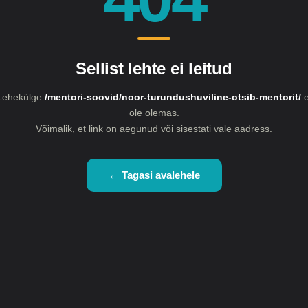
Sellist lehte ei leitud
Lehekülge
/mentori-soovid/noor-turundushuviline-otsib-mentorit/
e
ole olemas.
Võimalik, et link on aegunud või sisestati vale aadress.
← Tagasi avalehele