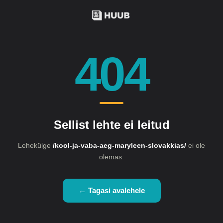
404
Sellist lehte ei leitud
Lehekülge
/kool-ja-vaba-aeg-maryleen-slovakkias/
ei ole
olemas.
← Tagasi avalehele