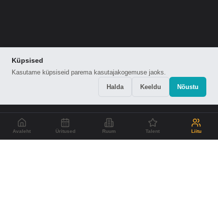
Küpsised
Kasutame küpsiseid parema kasutajakogemuse jaoks.
Halda
Keeldu
Nõustu
Avaleht
Üritused
Ruum
Talent
Liitu