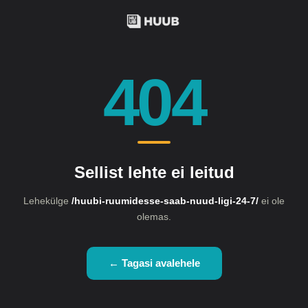
404
Sellist lehte ei leitud
Lehekülge
/huubi-ruumidesse-saab-nuud-ligi-24-7/
ei ole
olemas.
← Tagasi avalehele