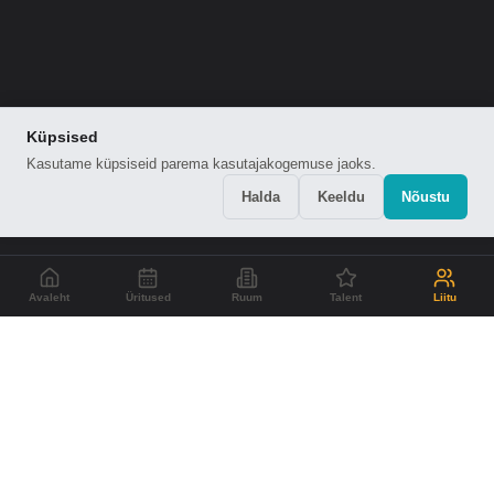
Küpsised
Kasutame küpsiseid parema kasutajakogemuse jaoks.
Halda
Keeldu
Nõustu
Avaleht
Üritused
Ruum
Talent
Liitu