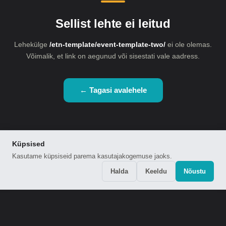
Sellist lehte ei leitud
Lehekülge
/etn-template/event-template-two/
ei ole olemas.
Võimalik, et link on aegunud või sisestati vale aadress.
← Tagasi avalehele
Küpsised
Kasutame küpsiseid parema kasutajakogemuse jaoks.
Halda
Keeldu
Nõustu