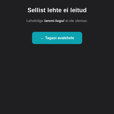
Sellist lehte ei leitud
Lehekülge
/aroni-lugu/
ei ole olemas.
← Tagasi avalehele