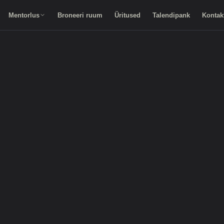
Mentorlus
Broneeri ruum
Üritused
Talendipank
Kontak